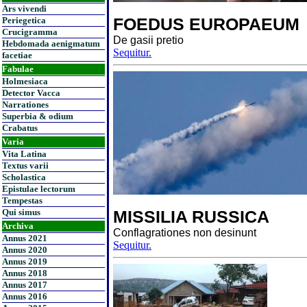
Ars vivendi
FOEDUS EUROPAEUM
Periegetica
Crucigramma
De gasii pretio
Hebdomada aenigmatum
Sequitur.
facetiae
Fabulae
Holmesiaca
Detector Vacca
Narrationes
Superbia & odium
Crabatus
Varia
Vita Latina
Textus varii
Scholastica
Epistulae lectorum
Tempestas
Qui simus
MISSILIA RUSSICA
Archiva
Conflagrationes non desinunt
Annus 2021
Sequitur.
Annus 2020
Annus 2019
Annus 2018
Annus 2017
Annus 2016