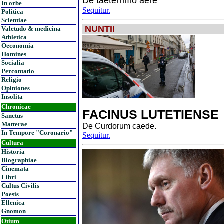
De taeterrimo aere
In orbe
Sequitur.
Politica
Scientiae
NUNTII
Valetudo & medicina
Athletica
Oeconomia
Homines
Socialia
Percontatio
Religio
Opiniones
Insolita
Chronicae
FACINUS LUTETIENSE
Sanctus
Matterae
De Curdorum caede.
In Tempore "Coronario"
Sequitur.
Cultura
Historia
Biographiae
Cinemata
Libri
Cultus Civilis
Poesis
Ellenica
Gnomon
Otium