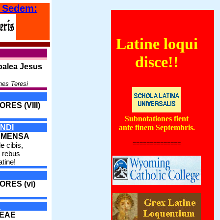
 Sedem:
Latine loqui
orientales coenautocinetum quoddam forte globum ignivomum subterraneum, qui v
disce!!
palea Jesus
nes Teresi
RES (VIII)
Subnotationes fient
NDI
ante finem Septembris.
 MENSA
==============
e cibis,
 rebus
atine!
ORES (vi)
A
DEAE