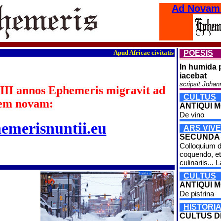
Ad Novam
Apud Africae civitatis Burkina Faso fines 
POESIS
In humida 
iacebat
scripsit Johan
III annos Ephemeris migravit ad
CULTUS
em novam:
ANTIQUI MO
De vino
hemerisnuntii.eu
ARS VIVE
SECUNDA
Colloquium d
coquendo, et
culinariis... L
CULTUS
ANTIQUI M
De pistrina
HISTORI
CULTUS 