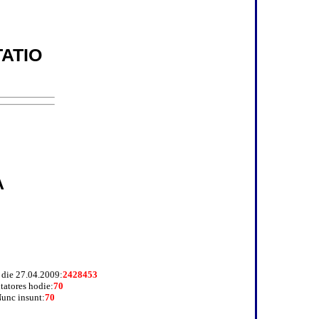
ATIO
A
a die 27.04.2009:
2428453
itatores hodie:
70
unc insunt:
70