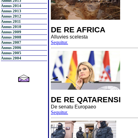
Annus 2015
Annus 2014
Annus 2013
Annus 2012
Annus 2011
Annus 2010
DE RE AFRICA
Annus 2009
Alluvies scelesta
Annus 2008
Sequitur.
Annus 2007
Annus 2006
Annus 2005
Annus 2004
DE RE QATARENSI
De senatu Europaeo
Sequitur.