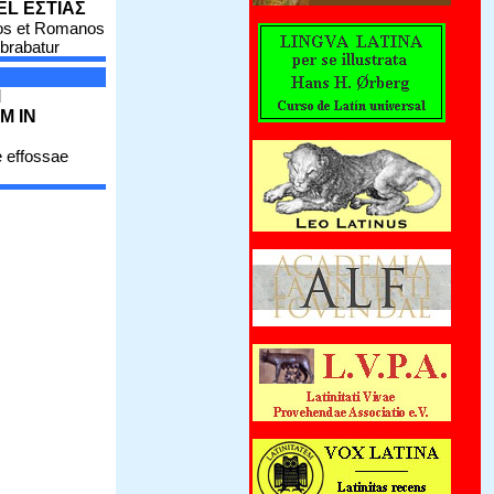
EL ΕΣΤΙΑΣ
os et Romanos
brabatur
M
M IN
 effossae