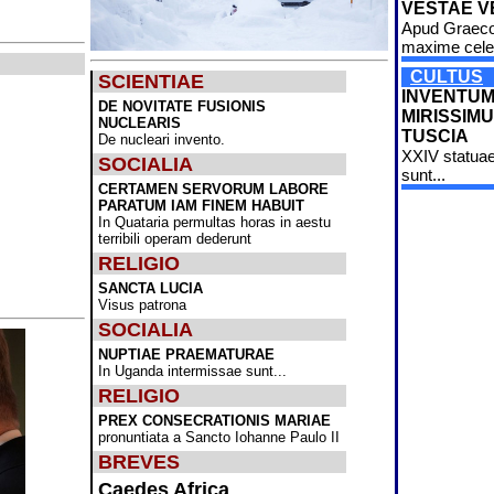
VESTAE V
Apud Graec
maxime cele
CULTUS
SCIENTIAE
INVENTU
DE NOVITATE FUSIONIS
MIRISSIMU
NUCLEARIS
TUSCIA
De nucleari invento.
XXIV statuae
SOCIALIA
sunt...
CERTAMEN SERVORUM LABORE
PARATUM IAM FINEM HABUIT
In Quataria permultas horas in aestu
terribili operam dederunt
RELIGIO
SANCTA LUCIA
Visus patrona
SOCIALIA
NUPTIAE PRAEMATURAE
In Uganda intermissae sunt...
RELIGIO
PREX CONSECRATIONIS MARIAE
pronuntiata a Sancto Iohanne Paulo II
BREVES
Caedes Africa