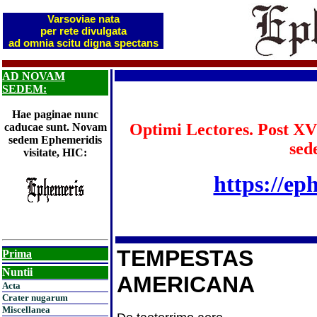
Varsoviae nata
per rete divulgata
ad omnia scitu digna spectans
AD NOVAM
SEDEM:
Hae paginae nunc
Optimi Lectores. Post XV
caducae sunt. Novam
sedem Ephemeridis
sed
visitate, HIC:
https://ep
TEMPESTAS
Prima
Nuntii
AMERICANA
Acta
Crater nugarum
Miscellanea