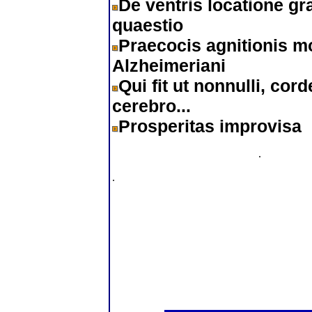
De ventris locatione gr
quaestio
Praecocis agnitionis m
Alzheimeriani
Qui fit ut nonnulli, cord
cerebro...
Prosperitas improvisa
.
.