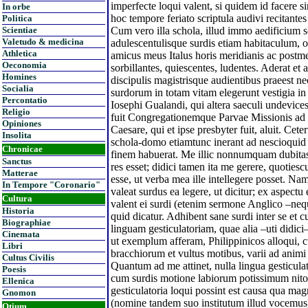
imperfecte loqui valent, si quidem id facere s
In orbe
hoc tempore feriato scriptula audivi recitantes
Politica
Scientiae
Cum vero illa schola, illud immo aedificium sc
Valetudo & medicina
adulescentulisque surdis etiam habitaculum,
Athletica
amicus meus Italus horis meridianis ac postm
Oeconomia
sorbillantes, quiescentes, ludentes. Aderat et 
Homines
discipulis magistrisque audientibus praeest n
Socialia
surdorum in totam vitam elegerunt vestigia in
Percontatio
Iosephi Gualandi, qui altera saeculi undevic
Religio
fuit Congregationemque Parvae Missionis ad 
Opiniones
Caesare, qui et ipse presbyter fuit, aluit. Cet
Insolita
schola-domo etiamtunc inerant ad nescioqu
Chronicae
finem habuerat. Me illic nonnumquam dubitas
Sanctus
res esset; didici tamen ita me gerere, quot
Matterae
esse, ut verba mea ille intellegere posset. Na
In Tempore "Coronario"
valeat surdus ea legere, ut dicitur; ex aspec
Cultura
valent ei surdi (etenim sermone Anglico –neq
Historia
quid dicatur. Adhibent sane surdi inter se et
Biographiae
linguam gesticulatoriam, quae alia –uti didici– in
Cinemata
ut exemplum afferam, Philippinicos alloqui, 
Libri
bracchiorum et vultus motibus, varii ad animi c
Cultus Civilis
Quantum ad me attinet, nulla lingua gesticul
Poesis
cum surdis motione labiorum potissimum nitor
Ellenica
gesticulatoria loqui possint est causa qua ma
Gnomon
(nomine tandem suo institutum illud vocemus
Otium