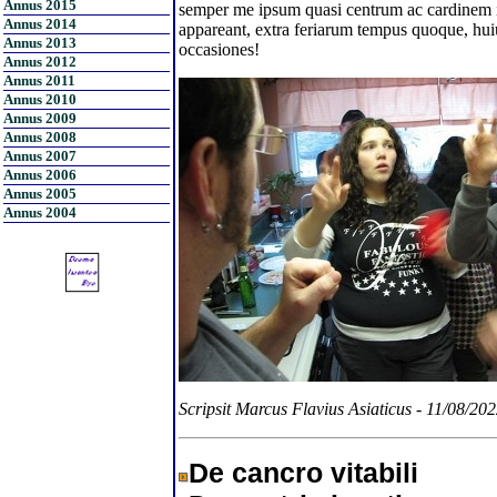
Annus 2015
semper me ipsum quasi centrum ac cardinem i
Annus 2014
appareant, extra feriarum tempus quoque, h
Annus 2013
occasiones!
Annus 2012
Annus 2011
Annus 2010
Annus 2009
Annus 2008
Annus 2007
Annus 2006
Annus 2005
Annus 2004
Scripsit Marcus Flavius Asiaticus - 11/08/20
De cancro vitabili