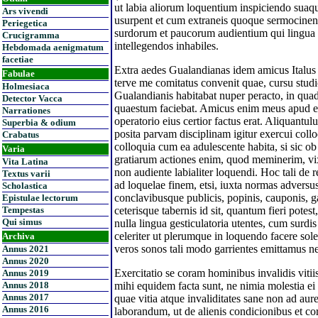
ut labia aliorum loquentium inspiciendo sua
Ars vivendi
usurpent et cum extraneis quoque sermocine
Periegetica
surdorum et paucorum audientium qui lingua g
Crucigramma
intellegendos inhabiles.
Hebdomada aenigmatum
facetiae
Extra aedes Gualandianas idem amicus Italus
Fabulae
terve me comitatus convenit quae, cursu stud
Holmesiaca
Gualandianis habitabat nuper peracto, in qu
Detector Vacca
quaestum faciebat. Amicus enim meus apud e
Narrationes
operatorio eius certior factus erat. Aliquantu
Superbia & odium
posita parvam disciplinam igitur exercui co
Crabatus
colloquia cum ea adulescente habita, si sic ob
Varia
gratiarum actiones enim, quod meminerim, vix
Vita Latina
non audiente labialiter loquendi. Hoc tali 
Textus varii
ad loquelae finem, etsi, iuxta normas adversu
Scholastica
conclavibusque publicis, popinis, cauponis, ga
Epistulae lectorum
Tempestas
ceterisque tabernis id sit, quantum fieri po
Qui simus
nulla lingua gesticulatoria utentes, cum surdi
celeriter ut plerumque in loquendo facere so
Archiva
veros sonos tali modo garrientes emittamus n
Annus 2021
Annus 2020
Exercitatio se coram hominibus invalidis viti
Annus 2019
Annus 2018
mihi equidem facta sunt, ne nimia molestia ei
Annus 2017
quae vitia atque invaliditates sane non ad aur
Annus 2016
laborandum, ut de alienis condicionibus et cor