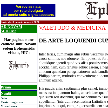
Varsoviae nata
per rete divulgata
ad omnia scitu digna spectans
Jovis die 6 mensis Augusti 2026
AD NOVAM
VALETUDO & MEDICINA
SEDEM:
DE ARTE LOQUENDI CU
Hae paginae nunc
caducae sunt. Novam
sedem Ephemeridis
visitate, HIC:
Inter ferias, cum magis aliis rebus vacamus at
causa sinimus nos obruere, fieri potest ut, for
aliquidque agendi quod vix alias potuissemus 
accidit, nam, cum feriatus adhuc essem, a negot
amicum quendam peregrinatorem rude iamdiu
Philippinarum, multoties convenirem; quocum
animum attendi.
Prima
His paucis enim septimanis plus semel, immo 
meus est in quantum Italus, ad scholam quan
Nuntii
qua surdi soli docentur, qui saepenumero “su
Acta
appellantur (interdum recentissima Latinitate e
Crater nugarum
imprimis sunt qui, cum propter surditatem s
Miscellanea