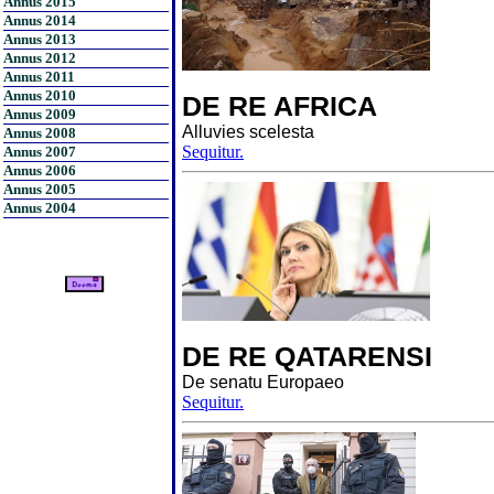
Annus 2015
Annus 2014
Annus 2013
Annus 2012
Annus 2011
Annus 2010
DE RE AFRICA
Annus 2009
Alluvies scelesta
Annus 2008
Sequitur.
Annus 2007
Annus 2006
Annus 2005
Annus 2004
DE RE QATARENSI
De senatu Europaeo
Sequitur.