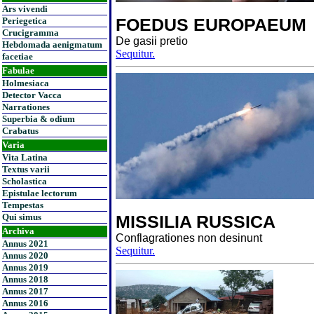
Ars vivendi
FOEDUS EUROPAEUM
Periegetica
Crucigramma
De gasii pretio
Hebdomada aenigmatum
Sequitur.
facetiae
Fabulae
Holmesiaca
Detector Vacca
Narrationes
Superbia & odium
Crabatus
Varia
Vita Latina
Textus varii
Scholastica
Epistulae lectorum
Tempestas
Qui simus
MISSILIA RUSSICA
Archiva
Conflagrationes non desinunt
Annus 2021
Sequitur.
Annus 2020
Annus 2019
Annus 2018
Annus 2017
Annus 2016