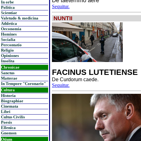
De taeterrimo aere
In orbe
Sequitur.
Politica
Scientiae
NUNTII
Valetudo & medicina
Athletica
Oeconomia
Homines
Socialia
Percontatio
Religio
Opiniones
Insolita
Chronicae
FACINUS LUTETIENSE
Sanctus
Matterae
De Curdorum caede.
In Tempore "Coronario"
Sequitur.
Cultura
Historia
Biographiae
Cinemata
Libri
Cultus Civilis
Poesis
Ellenica
Gnomon
Otium