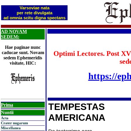
Varsoviae nata
per rete divulgata
ad omnia scitu digna spectans
AD NOVAM
SEDEM:
Hae paginae nunc
Optimi Lectores. Post XV
caducae sunt. Novam
sedem Ephemeridis
sed
visitate, HIC:
https://ep
TEMPESTAS
Prima
Nuntii
AMERICANA
Acta
Crater nugarum
Miscellanea