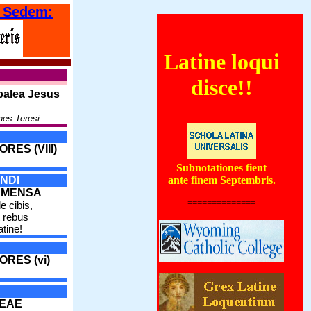
 Sedem:
Latine loqui
ientales coenautocinetum quoddam forte globum ignivomum subterraneum, qui ver
disce!!
palea Jesus
nes Teresi
RES (VIII)
Subnotationes fient
NDI
ante finem Septembris.
 MENSA
==============
e cibis,
 rebus
atine!
ORES (vi)
A
DEAE