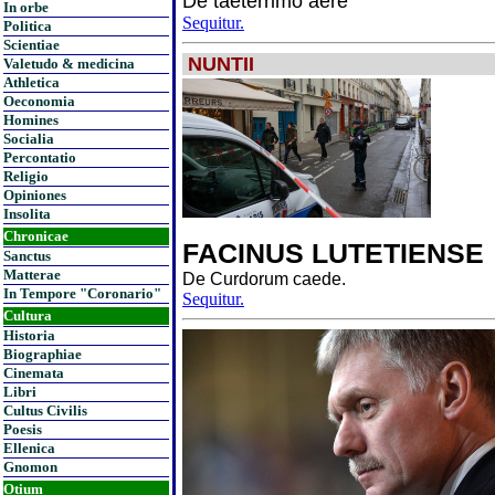
De taeterrimo aere
In orbe
Sequitur.
Politica
Scientiae
NUNTII
Valetudo & medicina
Athletica
Oeconomia
Homines
Socialia
Percontatio
Religio
Opiniones
Insolita
Chronicae
FACINUS LUTETIENSE
Sanctus
Matterae
De Curdorum caede.
In Tempore "Coronario"
Sequitur.
Cultura
Historia
Biographiae
Cinemata
Libri
Cultus Civilis
Poesis
Ellenica
Gnomon
Otium