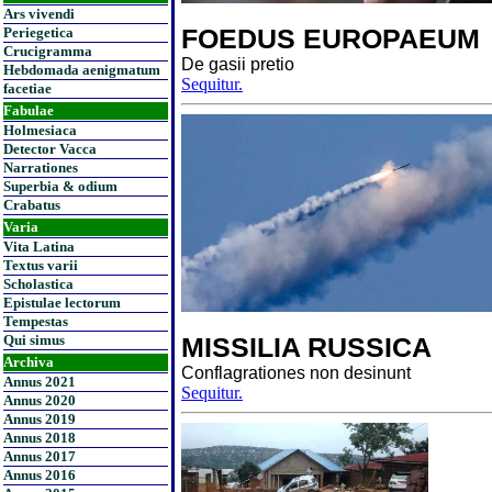
Ars vivendi
FOEDUS EUROPAEUM
Periegetica
Crucigramma
De gasii pretio
Hebdomada aenigmatum
Sequitur.
facetiae
Fabulae
Holmesiaca
Detector Vacca
Narrationes
Superbia & odium
Crabatus
Varia
Vita Latina
Textus varii
Scholastica
Epistulae lectorum
Tempestas
Qui simus
MISSILIA RUSSICA
Archiva
Conflagrationes non desinunt
Annus 2021
Sequitur.
Annus 2020
Annus 2019
Annus 2018
Annus 2017
Annus 2016