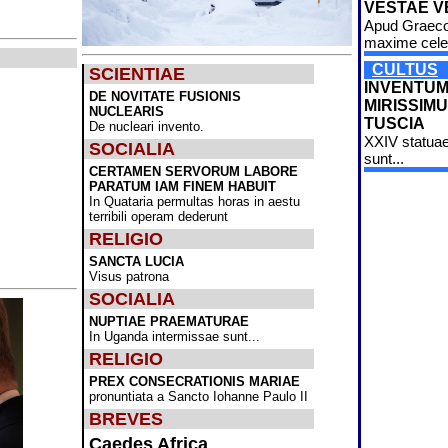
VESTAE V
Apud Graec
maxime cele
CULTUS
SCIENTIAE
INVENTU
DE NOVITATE FUSIONIS
MIRISSIMU
NUCLEARIS
TUSCIA
De nucleari invento.
XXIV statuae
SOCIALIA
sunt...
CERTAMEN SERVORUM LABORE
PARATUM IAM FINEM HABUIT
In Quataria permultas horas in aestu
terribili operam dederunt
RELIGIO
SANCTA LUCIA
Visus patrona
SOCIALIA
NUPTIAE PRAEMATURAE
In Uganda intermissae sunt...
RELIGIO
PREX CONSECRATIONIS MARIAE
pronuntiata a Sancto Iohanne Paulo II
BREVES
Caedes Africa