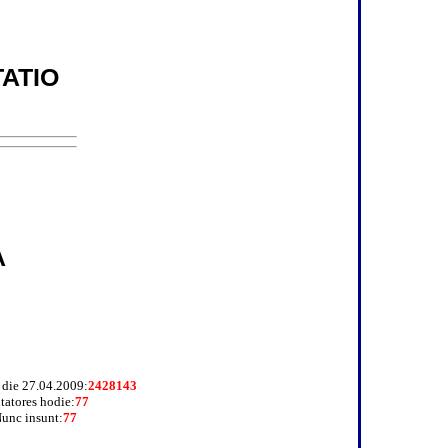
ATIO
A
a die 27.04.2009:
2428143
itatores hodie:
77
unc insunt:
77