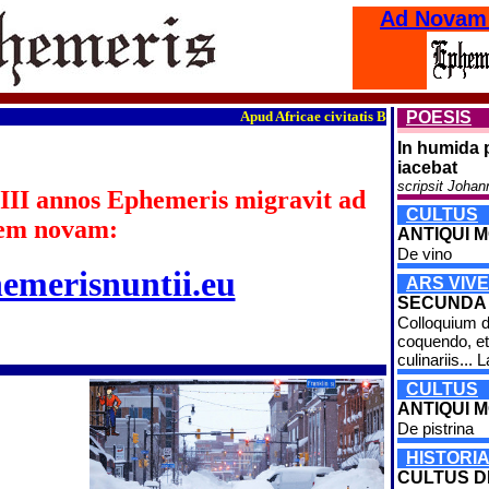
Ad Novam
Apud Africae civitatis Burkina Faso fines or
POESIS
In humida 
iacebat
scripsit Johan
III annos Ephemeris migravit ad
CULTUS
em novam:
ANTIQUI MO
De vino
hemerisnuntii.eu
ARS VIVE
SECUNDA
Colloquium d
coquendo, et
culinariis... L
CULTUS
ANTIQUI M
De pistrina
HISTORI
CULTUS 