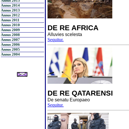
Annus 2015
Annus 2014
Annus 2013
Annus 2012
Annus 2011
Annus 2010
DE RE AFRICA
Annus 2009
Alluvies scelesta
Annus 2008
Sequitur.
Annus 2007
Annus 2006
Annus 2005
Annus 2004
DE RE QATARENSI
De senatu Europaeo
Sequitur.