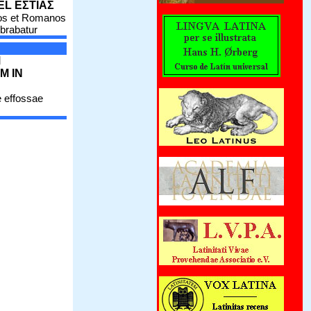
EL ΕΣΤΙΑΣ
os et Romanos
brabatur
M
M IN
 effossae