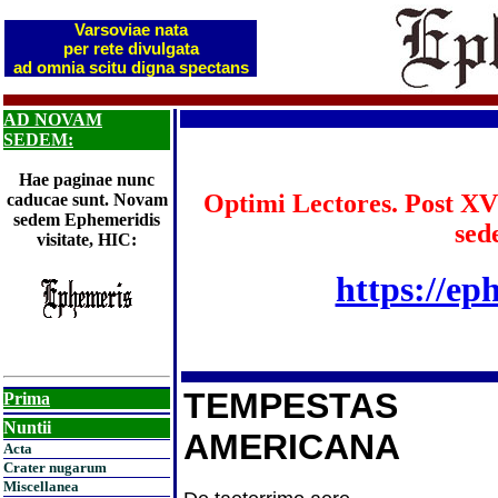
Varsoviae nata
per rete divulgata
ad omnia scitu digna spectans
AD NOVAM
SEDEM:
Hae paginae nunc
Optimi Lectores. Post XV
caducae sunt. Novam
sedem Ephemeridis
sed
visitate, HIC:
https://ep
TEMPESTAS
Prima
Nuntii
AMERICANA
Acta
Crater nugarum
Miscellanea