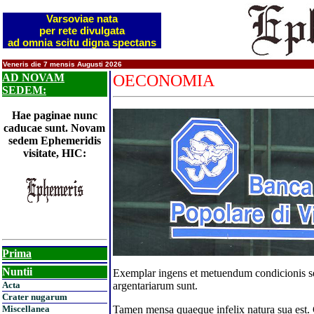
Varsoviae nata
per rete divulgata
ad omnia scitu digna spectans
Veneris die 7 mensis Augusti 2026
AD NOVAM
OECONOMIA
SEDEM:
Hae paginae nunc
caducae sunt. Novam
sedem Ephemeridis
visitate, HIC:
Prima
Nuntii
Exemplar ingens et metuendum condicionis sec
Acta
argentariarum sunt.
Crater nugarum
Miscellanea
Tamen mensa quaeque infelix natura sua est. 