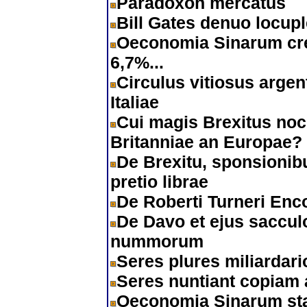
Paradoxon mercatus
Bill Gates denuo locup
Oeconomia Sinarum cre
6,7%...
Circulus vitiosus arge
Italiae
Cui magis Brexitus noc
Britanniae an Europae?
De Brexitu, sponsionib
pretio librae
De Roberti Turneri Enc
De Davo et ejus saccul
nummorum
Seres plures miliardar
Seres nuntiant copiam a
Oeconomia Sinarum st