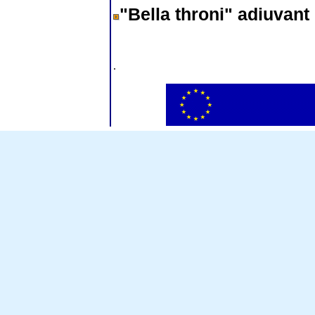
"Bella throni" adiuvan
.