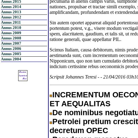
pecuniaria in alienis campis variis, sumptione
Annus 2015
nationes, propulsae et tractae simili exemplo,
Annus 2014
Annus 2013
amplificandam, profundendam et extendenda
Annus 2012
Annus 2011
Sin autem oportet appareat aliquid portento
Annus 2010
portentum potest, v.g., visere modum vectigal
Annus 2009
spem, alacritatem, gaudium, et talis sit, ut r
Annus 2008
ratione generali, quae appellatur PIL.
Annus 2007
Annus 2006
Scimus Italiam, causa debitorum, nimis prud
Annus 2005
aestimanda sunt, cum incrementum oeconomi
Annus 2004
Nipponicum, quo non tam cumulatio debitoria
indicium certissime rebus oeconomicis prodes
Scripsit Johannes Teresi - - 21/04/2016 03h1
INCREMENTUM OECO
ET AEQUALITAS
De nominibus negotiat
Petrolei pretium cresci
decretum OPEC