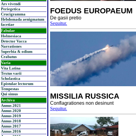
Ars vivendi
FOEDUS EUROPAEUM
Periegetica
Crucigramma
De gasii pretio
Hebdomada aenigmatum
Sequitur.
facetiae
Fabulae
Holmesiaca
Detector Vacca
Narrationes
Superbia & odium
Crabatus
Varia
Vita Latina
Textus varii
Scholastica
Epistulae lectorum
Tempestas
Qui simus
MISSILIA RUSSICA
Archiva
Conflagrationes non desinunt
Annus 2021
Sequitur.
Annus 2020
Annus 2019
Annus 2018
Annus 2017
Annus 2016