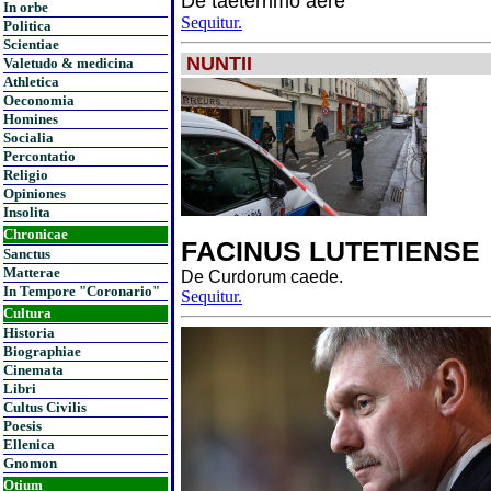
De taeterrimo aere
In orbe
Sequitur.
Politica
Scientiae
NUNTII
Valetudo & medicina
Athletica
Oeconomia
Homines
Socialia
Percontatio
Religio
Opiniones
Insolita
Chronicae
FACINUS LUTETIENSE
Sanctus
Matterae
De Curdorum caede.
In Tempore "Coronario"
Sequitur.
Cultura
Historia
Biographiae
Cinemata
Libri
Cultus Civilis
Poesis
Ellenica
Gnomon
Otium