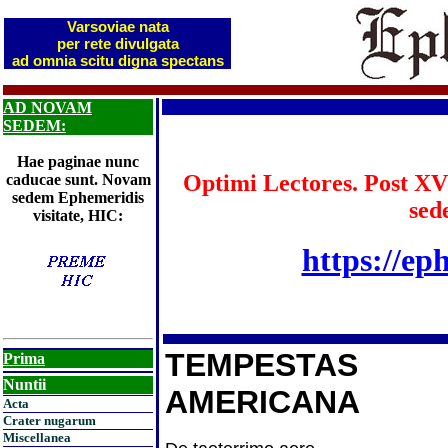
Varsoviae nata
per rete divulgata
ad omnia scitu digna spectans
AD NOVAM
SEDEM:
Hae paginae nunc
Optimi Lectores. Post XV
caducae sunt. Novam
sedem Ephemeridis
sed
visitate, HIC:
https://ep
TEMPESTAS
Prima
Nuntii
AMERICANA
Acta
Crater nugarum
Miscellanea