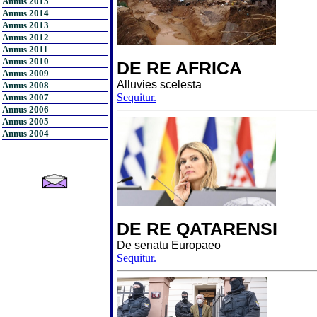
Annus 2015
Annus 2014
Annus 2013
Annus 2012
Annus 2011
Annus 2010
DE RE AFRICA
Annus 2009
Alluvies scelesta
Annus 2008
Sequitur.
Annus 2007
Annus 2006
Annus 2005
Annus 2004
DE RE QATARENSI
De senatu Europaeo
Sequitur.