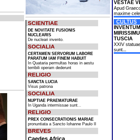
VESTAE V
Apud Graec
maxime cele
CULTUS
SCIENTIAE
INVENTU
DE NOVITATE FUSIONIS
MIRISSIMU
NUCLEARIS
TUSCIA
De nucleari invento.
XXIV statuae
SOCIALIA
sunt...
CERTAMEN SERVORUM LABORE
PARATUM IAM FINEM HABUIT
In Quataria permultas horas in aestu
terribili operam dederunt
RELIGIO
SANCTA LUCIA
Visus patrona
SOCIALIA
NUPTIAE PRAEMATURAE
In Uganda intermissae sunt...
RELIGIO
PREX CONSECRATIONIS MARIAE
pronuntiata a Sancto Iohanne Paulo II
BREVES
Caedes Africa