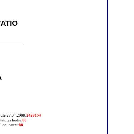
ATIO
A
a die 27.04.2009:
2428154
itatores hodie:
88
unc insunt:
88