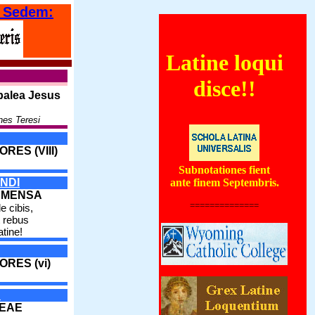
 Sedem:
Latine loqui
orientales coenautocinetum quoddam forte globum ignivomum subterraneum, qui ve
disce!!
palea Jesus
nes Teresi
RES (VIII)
Subnotationes fient
NDI
ante finem Septembris.
 MENSA
==============
e cibis,
 rebus
atine!
ORES (vi)
A
DEAE