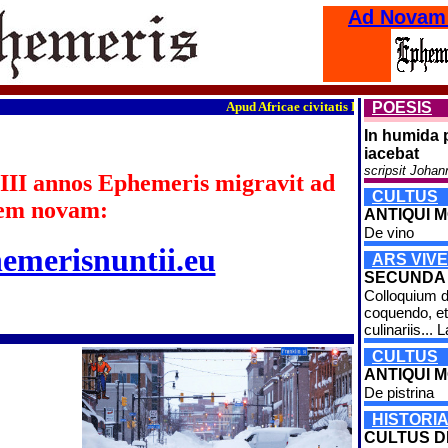
Ad Novam
Apud Africae civitatis Burkina Faso fines 
POESIS
In humida 
iacebat
scripsit Johan
III annos Ephemeris migravit ad
CULTUS
em novam:
ANTIQUI MO
De vino
hemerisnuntii.eu
ARS VIVE
SECUNDA
Colloquium d
coquendo, et
culinariis... L
CULTUS
ANTIQUI M
De pistrina
HISTORI
CULTUS 