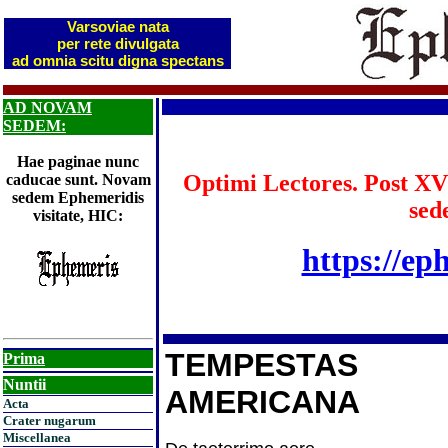
Varsoviae nata
per rete divulgata
ad omnia scitu digna spectans
AD NOVAM
SEDEM:
Hae paginae nunc
Optimi Lectores. Post XV
caducae sunt. Novam
sedem Ephemeridis
sed
visitate, HIC:
https://ep
TEMPESTAS
Prima
Nuntii
AMERICANA
Acta
Crater nugarum
Miscellanea