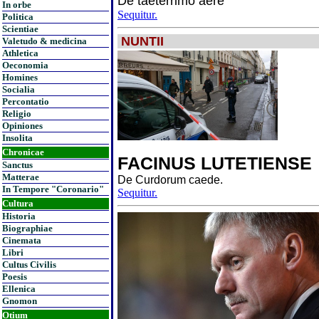
De taeterrimo aere
In orbe
Sequitur.
Politica
Scientiae
NUNTII
Valetudo & medicina
Athletica
Oeconomia
Homines
Socialia
Percontatio
Religio
Opiniones
Insolita
Chronicae
FACINUS LUTETIENSE
Sanctus
Matterae
De Curdorum caede.
In Tempore "Coronario"
Sequitur.
Cultura
Historia
Biographiae
Cinemata
Libri
Cultus Civilis
Poesis
Ellenica
Gnomon
Otium