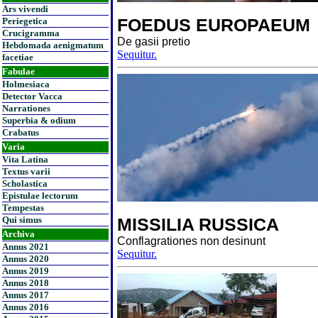
Ars vivendi
FOEDUS EUROPAEUM
Periegetica
Crucigramma
De gasii pretio
Hebdomada aenigmatum
Sequitur.
facetiae
Fabulae
Holmesiaca
Detector Vacca
Narrationes
Superbia & odium
Crabatus
Varia
Vita Latina
Textus varii
Scholastica
Epistulae lectorum
Tempestas
Qui simus
MISSILIA RUSSICA
Archiva
Conflagrationes non desinunt
Annus 2021
Sequitur.
Annus 2020
Annus 2019
Annus 2018
Annus 2017
Annus 2016