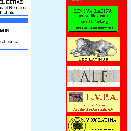
EL ΕΣΤΙΑΣ
os et Romanos
brabatur
M
M IN
 effossae