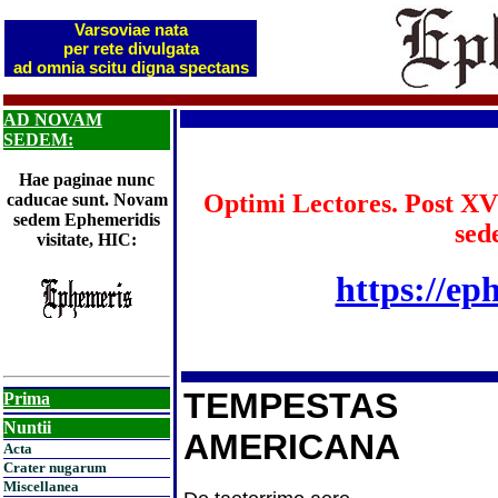
Varsoviae nata
per rete divulgata
ad omnia scitu digna spectans
AD NOVAM
SEDEM:
Hae paginae nunc
Optimi Lectores. Post XV
caducae sunt. Novam
sedem Ephemeridis
sed
visitate, HIC:
https://ep
TEMPESTAS
Prima
Nuntii
AMERICANA
Acta
Crater nugarum
Miscellanea