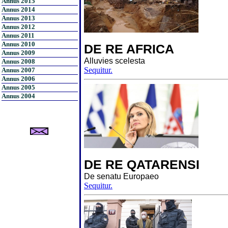
Annus 2015
Annus 2014
Annus 2013
Annus 2012
Annus 2011
Annus 2010
DE RE AFRICA
Annus 2009
Alluvies scelesta
Annus 2008
Sequitur.
Annus 2007
Annus 2006
Annus 2005
Annus 2004
DE RE QATARENSI
De senatu Europaeo
Sequitur.