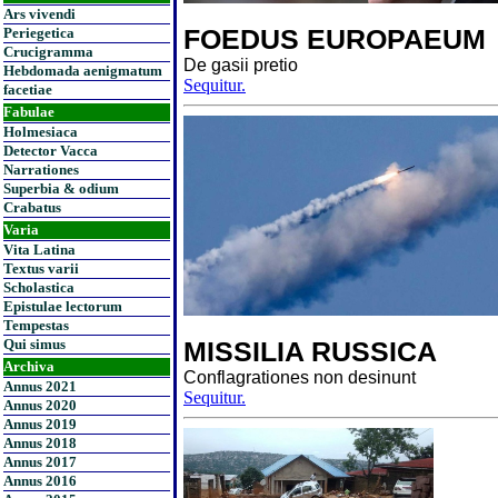
Ars vivendi
FOEDUS EUROPAEUM
Periegetica
Crucigramma
De gasii pretio
Hebdomada aenigmatum
Sequitur.
facetiae
Fabulae
Holmesiaca
Detector Vacca
Narrationes
Superbia & odium
Crabatus
Varia
Vita Latina
Textus varii
Scholastica
Epistulae lectorum
Tempestas
Qui simus
MISSILIA RUSSICA
Archiva
Conflagrationes non desinunt
Annus 2021
Sequitur.
Annus 2020
Annus 2019
Annus 2018
Annus 2017
Annus 2016