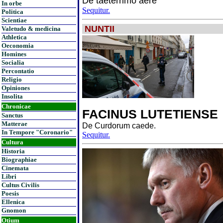
De taeterrimo aere
In orbe
Sequitur.
Politica
Scientiae
NUNTII
Valetudo & medicina
Athletica
Oeconomia
Homines
Socialia
Percontatio
Religio
Opiniones
Insolita
Chronicae
FACINUS LUTETIENSE
Sanctus
Matterae
De Curdorum caede.
In Tempore "Coronario"
Sequitur.
Cultura
Historia
Biographiae
Cinemata
Libri
Cultus Civilis
Poesis
Ellenica
Gnomon
Otium