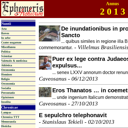
Annus
2 0 1 3
Nuntii
De inundationibus in pro
Acta
Breves
Sancto
In orbe
... quibus similes in regione ill
Crater nugarum
-
Villelmus Brasiliensi
commemorantur.
Miscellanea
Politica
Scientiae
Puer ex lege contra Judaeo
Valetudo & medicina
expulsus...
Athletica
Oeconomia
... senex LXXV annorum doctor renunt
Homines
Caveosanus - 06/12/2013
Religio
Oeconomia
Socialia
Eros Thanatos … in coemete
Percontatio
... unde ingenium Italicum demonstrat
Opiniones
Insolita
Caveosanus - 27/10/2013
Chronicae
Lampas
E sepulchro telephonavit
Chronica TTT
-
Stanislaus Tekieli - 02/10/2013
Memoranda
Disticha