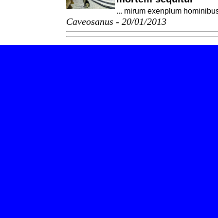
... mirum exenplum hominibus
Caveosanus - 20/01/2013