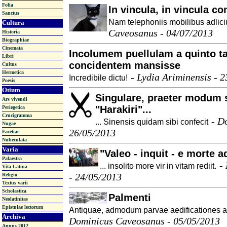
Folia
In vincula, in vincula con
Sanctus
Nam telephoniis mobilibus adlici
Cultura
Caveosanus - 04/07/2013
Historia
Biographiae
Cinemata
Incolumem puellulam a quinto t
Libri
concidentem mansisse
Cultus
Hermetica
-
Lydia Ariminensis - 
Incredibile dictu!
Poesis
Otium
Singulare, praeter modum 
Ars vivendi
"Harakiri"...
Periegetica
Crucigramma
-
Do
... Sinensis quidam sibi confecit
Nugae
26/05/2013
Facetiae
Nubeculata
Varia
"Valeo - inquit - e morte 
Palaestra
-
... insolito more vir in vitam rediit.
Vita Latina
- 24/05/2013
Religio
Textus varii
Scholastica
Palmenti
Neolatinitas
Epistulae lectorum
Antiquae, admodum parvae aedificationes a
Archiva
Dominicus Caveosanus - 05/05/2013
Annus 2012