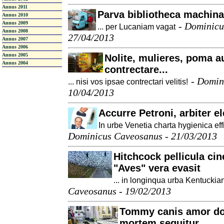
Annus 2011
Parva bibliotheca machina
Annus 2010
Annus 2009
-
Dominicu
... per Lucaniam vagat
Annus 2008
27/04/2013
Annus 2007
Annus 2006
Annus 2005
Nolite, mulieres, poma a
Annus 2004
contrectare...
-
Domin
... nisi vos ipsae contrectari velitis!
10/04/2013
Accurre Petroni, arbiter e
In urbe Venetia charta hygienica effi
Dominicus Caveosanus - 21/03/2013
Hitchcock pellicula ci
"Aves" vera evasit
... in longinqua urba Kentuckia
Caveosanus - 19/02/2013
Tommy canis amor do
mortem sequitur