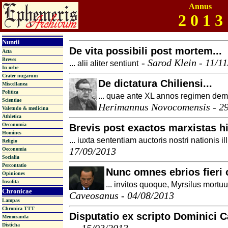
Annus
2 0 1 3
Nuntii
De vita possibili post mortem...
Acta
Breves
-
Sarod Klein - 11/1
... alii aliter sentiunt
In orbe
Crater nugarum
De dictatura Chiliensi...
Miscellanea
Politica
... quae ante XL annos regimen demo
Scientiae
Herimannus Novocomensis - 2
Valetudo & medicina
Athletica
Oeconomia
Brevis post exactos marxistas hi
Homines
... iuxta sententiam auctoris nostri nationis ill
Religio
17/09/2013
Oeconomia
Socialia
Percontatio
Nunc omnes ebrios fieri o
Opiniones
Insolita
... invitos quoque, Myrsilus mortuu
Chronicae
Caveosanus - 04/08/2013
Lampas
Chronica TTT
Disputatio ex scripto Dominici 
Memoranda
Disticha