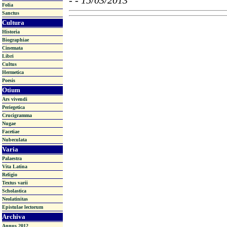
-
- 15/03/2013
Folia
Sanctus
Cultura
Historia
Biographiae
Cinemata
Libri
Cultus
Hermetica
Poesis
Otium
Ars vivendi
Periegetica
Crucigramma
Nugae
Facetiae
Nubeculata
Varia
Palaestra
Vita Latina
Religio
Textus varii
Scholastica
Neolatinitas
Epistulae lectorum
Archiva
Annus 2012