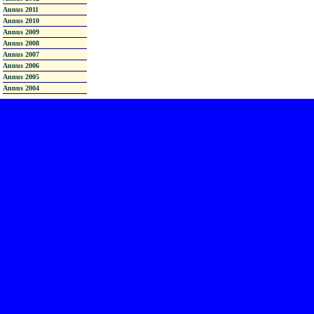
Annus 2011
Annus 2010
Annus 2009
Annus 2008
Annus 2007
Annus 2006
Annus 2005
Annus 2004